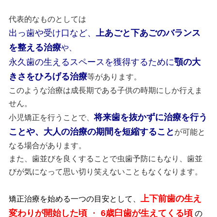
代表的なものとしては
出っ歯や受け口など、
上あごと下あごのバランス
を整える
治療
や、
永久歯の生えるスペースを獲得するために
顎の大
きさをひろげる治療
等があります。
このような治療
は成長期である子供の時期にしか行えま
せん。
将来歯を抜かずに治療を行う
小児矯正を行うことで
、
ことや、大人の治療の期間を短縮すること
が可能と
なる場合があります。
また、歯並びを良くすることで虫歯予防にもなり、歯並
びが気になって思い切り笑えないこともなくなります。
上下前歯の生え
矯正治療を始める一つの目安として、
変わりが開始した頃
・
6歳臼歯が生えてくる頃
の