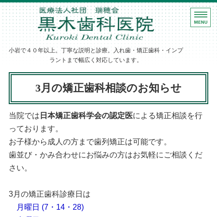
ホーム
黒木歯科医院｜
診療案内
小岩で４０年以上。丁寧な説明と診療。入れ歯・矯正歯科・インプ
歯科医師紹介
ラントまで幅広く対応しています。
医院・設備紹介
3月の矯正歯科相談のお知らせ
アクセス
当院では
日本矯正歯科学会の認定医
による矯正相談を行
っております。
お子様から成人の方まで歯列矯正は可能です。
歯並び・かみ合わせにお悩みの方はお気軽にご相談くだ
さい。
3月の矯正歯科診療日は
月曜日 (7・14・28)