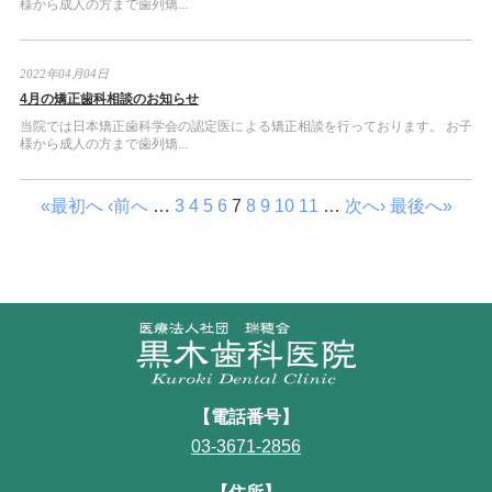
様から成人の方まで歯列矯...
2022年04月04日
4月の矯正歯科相談のお知らせ
当院では日本矯正歯科学会の認定医による矯正相談を行っております。 お子
様から成人の方まで歯列矯...
«最初へ
‹前へ
…
3
4
5
6
7
8
9
10
11
…
次へ›
最後へ»
【電話番号】
03-3671-2856